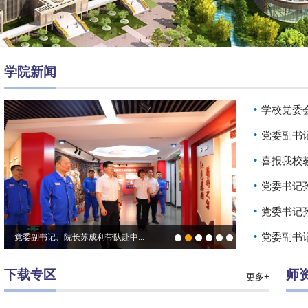
学院新闻
学校党委会
党委副书
喜报我校教
党委书记
党委书记
党委副书
党委副书记、院长苏成利带队赴中...
下载专区
师
更多+