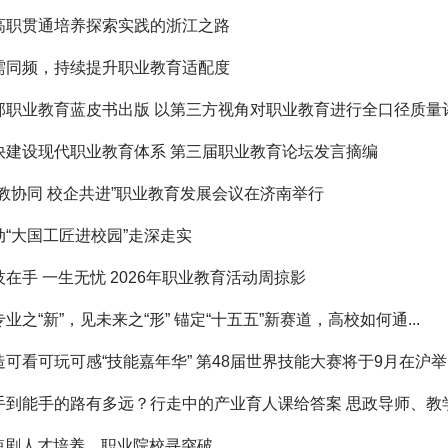
高职贯通培养探索实践的浙江之路
需同频，持续提升职业教育适配度
部职业教育蓝皮书出版 以第三方视角对职业教育进行全口径质量
快建设现代职业教育体系 第三届职业教育论坛发言摘编
产教协同 校企共进”职业教育发展会议在济南举行
动“大国工匠进校园”走深走实
技在手 一生无忧 2026年职业教育活动周掠影
业之“新”，见未来之“形” 锚定“十五五”新赛道，高校如何通...
造可看可玩可感“技能嘉年华” 第48届世界技能大赛将于9月在沪举..
手到能手的路有多远？行走中的产业育人课给答案 思政导师、教学名
I短剧人才培养，职业院校寻突破