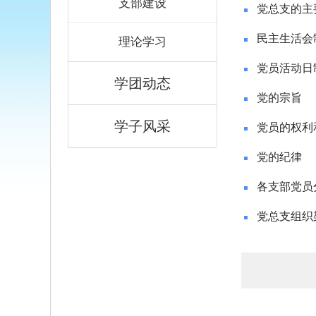
支部建设
党总支的主
民主生活会
理论学习
党员活动日
学团动态
党的宗旨
学子风采
党员的权利
党的纪律
各支部党员
党总支组织