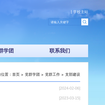
学校主站
群学团
联系我们
前位置：
首页
党群学团
党群工作
支部建设
[2024-02-06]
[2023-03-15]