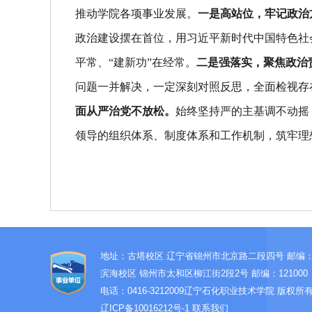
推动学院各项事业发展。
一是高站位，牢记政治
政治建设摆在首位，用习近平新时代中国特色社会
平常、“建新功”在经常。
二是强落实，聚焦政治
问题一并解决，一定深刻对照反思，全面检视存
面从严治党不放松。
始终坚持严的主基调不动摇
领导的组织体系、制度体系和工作机制，筑牢理
地址：古塔校区 辽宁省锦州市北京路二段四号 邮编：12
滨海校区 锦州市太和区柳江街2段2号 邮编：121000
电话：0416-3212009
辽宁石化职业技术学院 版权所
辽ICP备10016212号-1
联系我们