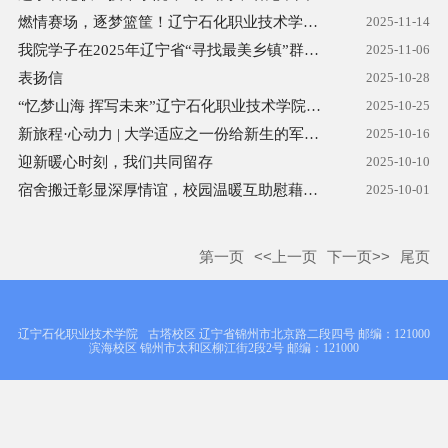
燃情赛场，逐梦篮筐！辽宁石化职业技术学院 “石化杯” 篮球赛圆...
2025-11-14
我院学子在2025年辽宁省“寻找最美乡镇”群众定向赛中勇创佳绩
2025-11-06
表扬信
2025-10-28
“忆梦山海 挥写未来”辽宁石化职业技术学院2025年迎新文艺晚会...
2025-10-25
新旅程·心动力 | 大学适应之一份给新生的军训心理指南
2025-10-16
迎新暖心时刻，我们共同留存
2025-10-10
宿舍搬迁彰显深厚情谊，校园温暖互助慰藉人心
2025-10-01
第一页
<<上一页
下一页>>
尾页
辽宁石化职业技术学院
古塔校区 辽宁省锦州市北京路二段四号 邮编：121000
滨海校区 锦州市太和区柳江街2段2号 邮编：121000